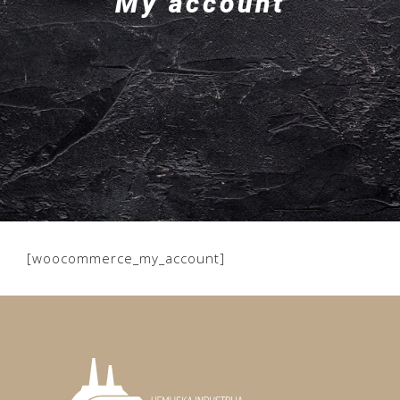
My account
[woocommerce_my_account]