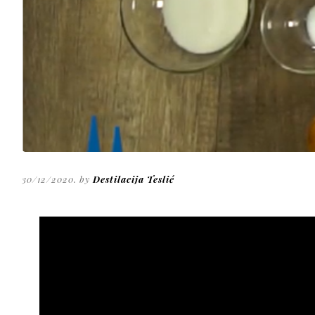
30/12/2020. by
Destilacija Teslić