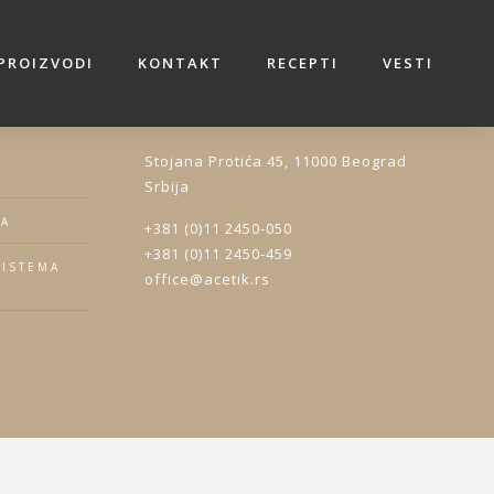
PROIZVODI
KONTAKT
RECEPTI
VESTI
VNOST
Stojana Protića 45, 11000 Beograd
Srbija
JA
+381 (0)11 2450-050
+381 (0)11 2450-459
SISTEMA
office@acetik.rs