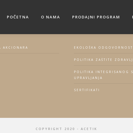
POČETNA
O NAMA
PRODAJNI PROGRAM
TORI
KORPORATIVNA AKTI
A AKCIONARA
EKOLOŠKA ODGOVORNOST
POLITIKA ZAŠTITE ZDRAVL
POLITIKA INTEGRISANOG 
UPRAVLJANJA
SERTIFIKATI
COPYRIGHT 2020 - ACETIK