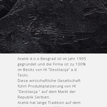
Acetik d.o.o Beograd ist im Jahr 1995
gegründet und die Firma ist zu 100%
im Besitz von HI “Destilacija“ a.d.
Teslic.
Diese wirtschaftliche Gesellschaft
führt Produktplatzierung von HI
“Destilacija “ auf dem Markt der
Republik Serbien.
Acetik hat lange Tradition auf dem